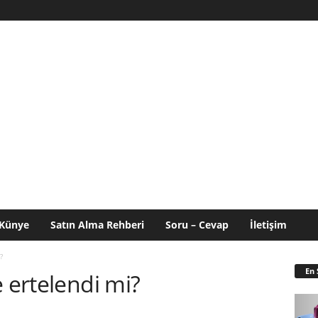
Künye
Satın Alma Rehberi
Soru – Cevap
İletişim
?
En 
e ertelendi mi?