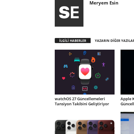
Meryem Esin
İLGİLİ HABERLER
YAZARIN DİĞER YAZILA
watchOS 27 Güncellemeleri
Apple 
Tansiyon Takibini Geliştiriyor
Güncel