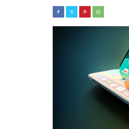
r
l
i
E
l
m
a