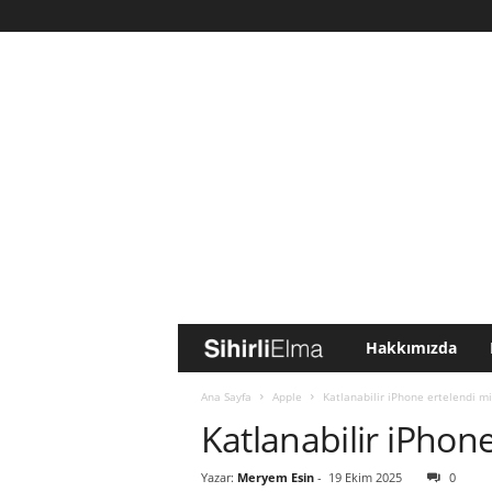
Hakkımızda
S
i
Ana Sayfa
Apple
Katlanabilir iPhone ertelendi mi
Katlanabilir iPhon
h
Yazar:
Meryem Esin
-
19 Ekim 2025
0
i