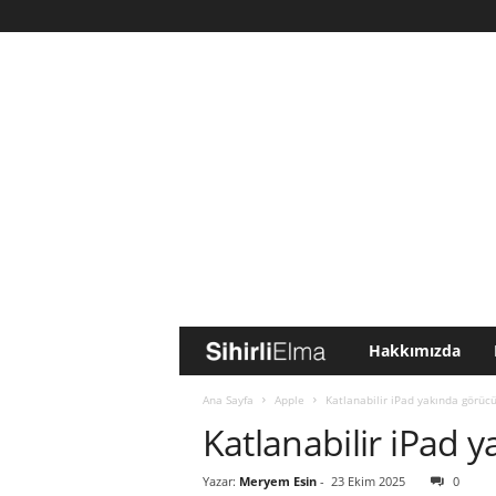
Hakkımızda
S
i
Ana Sayfa
Apple
Katlanabilir iPad yakında görücü
Katlanabilir iPad 
h
Yazar:
Meryem Esin
-
23 Ekim 2025
0
i