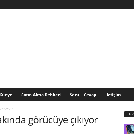
Künye
Satın Alma Rehberi
Soru – Cevap
İletişim
ye çıkıyor
En 
yakında görücüye çıkıyor