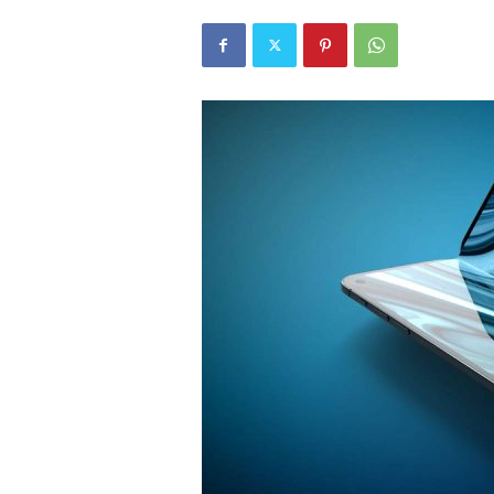
r
l
i
E
l
m
a