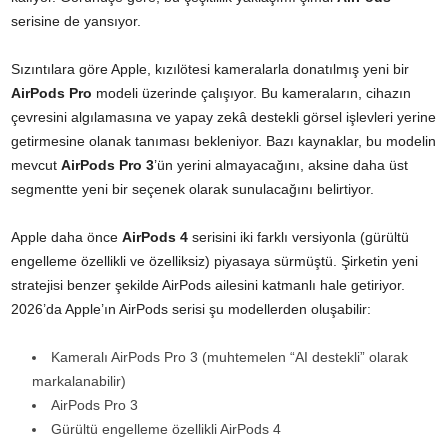
serisine de yansıyor.
Sızıntılara göre Apple, kızılötesi kameralarla donatılmış yeni bir
AirPods Pro
modeli üzerinde çalışıyor. Bu kameraların, cihazın
çevresini algılamasına ve yapay zekâ destekli görsel işlevleri yerine
getirmesine olanak tanıması bekleniyor. Bazı kaynaklar, bu modelin
mevcut
AirPods Pro 3
’ün yerini almayacağını, aksine daha üst
segmentte yeni bir seçenek olarak sunulacağını belirtiyor.
Apple daha önce
AirPods 4
serisini iki farklı versiyonla (gürültü
engelleme özellikli ve özelliksiz) piyasaya sürmüştü. Şirketin yeni
stratejisi benzer şekilde AirPods ailesini katmanlı hale getiriyor.
2026’da Apple’ın AirPods serisi şu modellerden oluşabilir:
Kameralı AirPods Pro 3 (muhtemelen “AI destekli” olarak
markalanabilir)
AirPods Pro 3
Gürültü engelleme özellikli AirPods 4