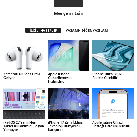
Meryem Esin
İLGİLİ HABERLER
YAZARIN DİĞER YAZILARI
Kameralı AirPods Ultra
Apple iPhone
iPhone Ultra Bu İki
Geliyor
Güncellemesini
Renkle Gelebilir!
Hızlandırdı
iPadOS 27 Yenilikleri
iPhone 17 Zam İddiası
Apple İşitme Cihazı
Tablet Kullanımını Baştan
Teknoloji Dünyasını
Desteği Listesini Büyüttü
Yaratıyor
Karıştırdı