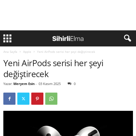
Ana Sayfa
Apple
Yeni AirPods serisi her şeyi değiştirecek
Yeni AirPods serisi her şeyi
değiştirecek
Yazar:
Meryem Esin
-
03 Kasım 2025
0