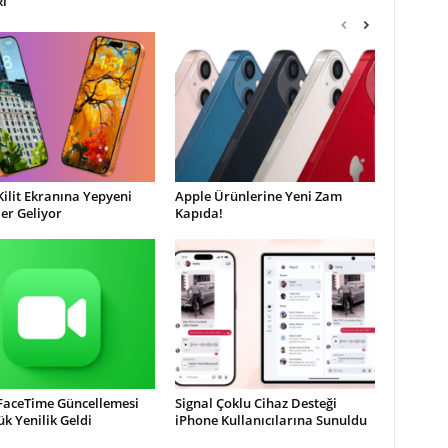
RI
Kilit Ekranına Yepyeni
Apple Ürünlerine Yeni Zam
ler Geliyor
Kapıda!
 FaceTime Güncellemesi
Signal Çoklu Cihaz Desteği
ük Yenilik Geldi
iPhone Kullanıcılarına Sunuldu