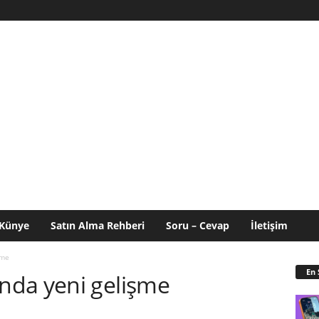
Künye
Satın Alma Rehberi
Soru – Cevap
İletişim
şme
En 
nda yeni gelişme