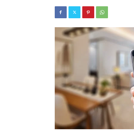
r
l
i
E
l
m
a