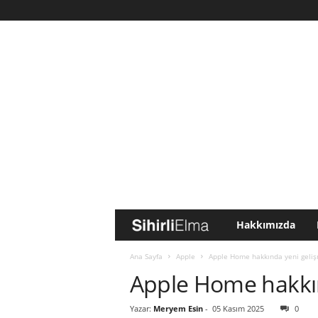
Hakkımızda
S
i
Ana Sayfa
Apple
Apple Home hakkında yeni geli
Apple Home hakkı
h
Yazar:
Meryem Esin
-
05 Kasım 2025
0
i