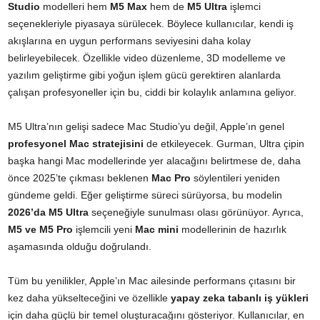
Studio
modelleri hem
M5 Max
hem de
M5 Ultra
işlemci
seçenekleriyle piyasaya sürülecek. Böylece kullanıcılar, kendi iş
akışlarına en uygun performans seviyesini daha kolay
belirleyebilecek. Özellikle video düzenleme, 3D modelleme ve
yazılım geliştirme gibi yoğun işlem gücü gerektiren alanlarda
çalışan profesyoneller için bu, ciddi bir kolaylık anlamına geliyor.
M5 Ultra’nın gelişi sadece Mac Studio’yu değil, Apple’ın genel
profesyonel Mac stratejisini
de etkileyecek. Gurman, Ultra çipin
başka hangi Mac modellerinde yer alacağını belirtmese de, daha
önce 2025’te çıkması beklenen
Mac Pro
söylentileri yeniden
gündeme geldi. Eğer geliştirme süreci sürüyorsa, bu modelin
2026’da M5 Ultra
seçeneğiyle sunulması olası görünüyor. Ayrıca,
M5 ve M5 Pro
işlemcili yeni
Mac mini
modellerinin de hazırlık
aşamasında olduğu doğrulandı.
Tüm bu yenilikler, Apple’ın Mac ailesinde performans çıtasını bir
kez daha yükselteceğini ve özellikle
yapay zeka tabanlı iş yükleri
için daha güçlü bir temel oluşturacağını gösteriyor. Kullanıcılar, en