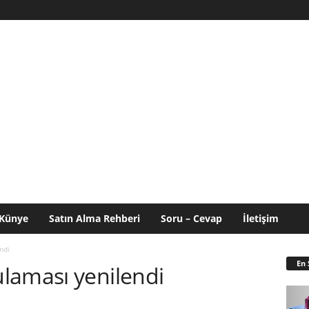
Künye
Satın Alma Rehberi
Soru – Cevap
İletişim
ndi
En 
laması yenilendi