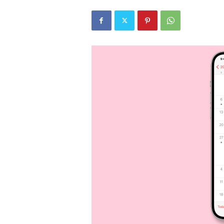
r
l
i
E
l
m
a