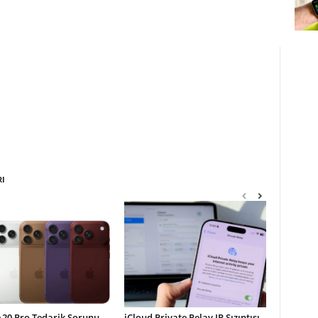
RI
A20 Pro Tedarik Sorunu
iCloud Private Relay IP Sızıntısı