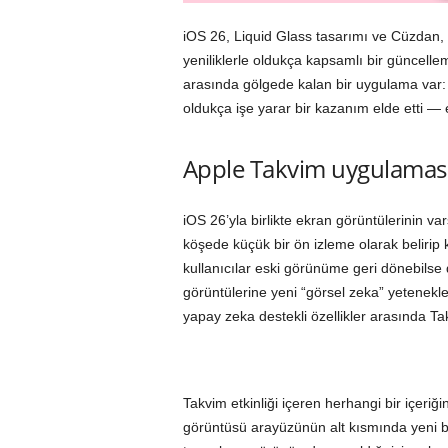
iOS 26, Liquid Glass tasarımı ve Cüzdan, M
yeniliklerle oldukça kapsamlı bir güncelle
arasında gölgede kalan bir uygulama var:
oldukça işe yarar bir kazanım elde etti — e
Apple Takvim uygulaması 
iOS 26’yla birlikte ekran görüntülerinin var
köşede küçük bir ön izleme olarak belirip
kullanıcılar eski görünüme geri dönebilse
görüntülerine yeni “görsel zeka” yetenekl
yapay zeka destekli özellikler arasında Ta
Takvim etkinliği içeren herhangi bir içeri
görüntüsü arayüzünün alt kısmında yeni bi