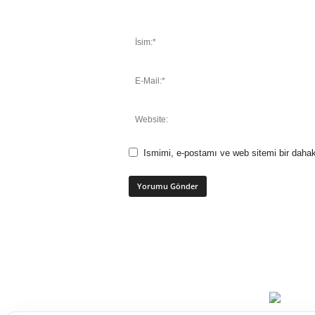
Ismimi, e-postamı ve web sitemi bir dahak