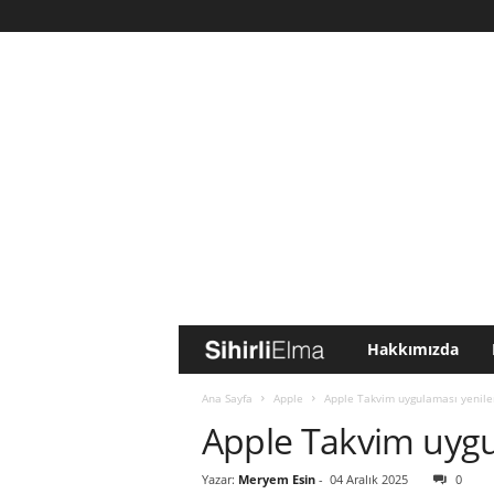
Hakkımızda
S
i
Ana Sayfa
Apple
Apple Takvim uygulaması yenile
Apple Takvim uygu
h
Yazar:
Meryem Esin
-
04 Aralık 2025
0
i