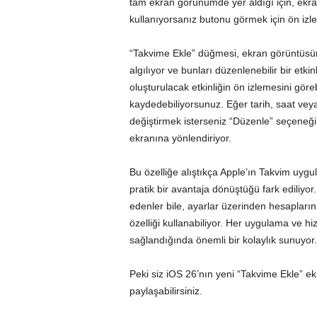
tam ekran görünümde yer aldığı için, ekr
kullanıyorsanız butonu görmek için ön iz
“Takvime Ekle” düğmesi, ekran görüntüsündeki
algılıyor ve bunları düzenlenebilir bir e
oluşturulacak etkinliğin ön izlemesini göre
kaydedebiliyorsunuz. Eğer tarih, saat veya 
değiştirmek isterseniz “Düzenle” seçeneği
ekranına yönlendiriyor.
Bu özelliğe alıştıkça Apple’ın Takvim uyg
pratik bir avantaja dönüştüğü fark ediliyo
edenler bile, ayarlar üzerinden hesapları
özelliği kullanabiliyor. Her uygulama ve 
sağlandığında önemli bir kolaylık sunuyor.
Peki siz iOS 26’nın yeni “Takvime Ekle” ek
paylaşabilirsiniz.