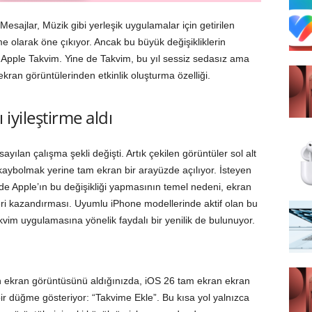
esajlar, Müzik gibi yerleşik uygulamalar için getirilen
me olarak öne çıkıyor. Ancak bu büyük değişikliklerin
 Apple Takvim. Yine de Takvim, bu yıl sessiz sedasız ama
kran görüntülerinden etkinlik oluşturma özelliği.
iyileştirme aldı
sayılan çalışma şekli değişti. Artık çekilen görüntüler sol alt
 kaybolmak yerine tam ekran bir arayüzde açılıyor. İsteyen
 de Apple’ın bu değişikliği yapmasının temel nedeni, ekran
eri kazandırması. Uyumlu iPhone modellerinde aktif olan bu
kvim uygulamasına yönelik faydalı bir yenilik de bulunuyor.
ğin ekran görüntüsünü aldığınızda, iOS 26 tam ekran ekran
r düğme gösteriyor: “Takvime Ekle”. Bu kısa yol yalnızca