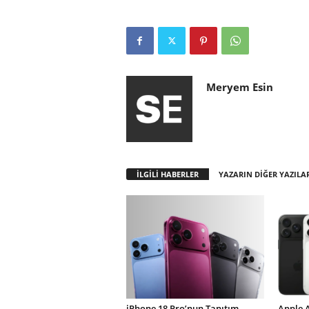
Meryem Esin
İLGİLİ HABERLER
YAZARIN DİĞER YAZILA
iPhone 18 Pro’nun Tanıtım
Apple 