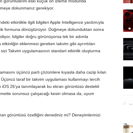
an görüntülerini eski küçük ön izleme modunda
lemeye dokunmanız gerekiyor.
 etkinlikle ilgili bilgileri Apple Intelligence yardımıyla
tkinlik formuna dönüştürüyor. Düğmeye dokunduktan sonra
biliyor, bilgiler doğru görünüyorsa tek bir adımla
etkinliğin eklenmesi gereken takvim gibi ayrıntıları
 sizi Takvim uygulamasının standart etkinlik oluşturma
ulamasını üçüncü parti çözümlere kıyasla daha cazip kılan
r. Üçüncü taraf bir takvim uygulaması kullanmayı tercih
nı iOS 26’ya tanımlayarak bu ekran görüntüsü destekli
hizmette sorunsuz çalışacağı kesin olmasa da, uyum
ran görüntüsü özelliğini denediniz mi? Deneyimlerinizi