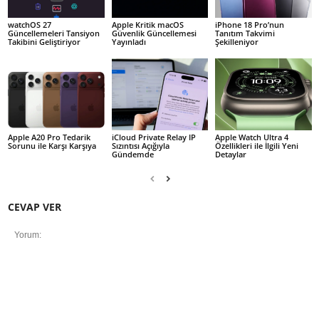
watchOS 27
Apple Kritik macOS
iPhone 18 Pro’nun
Güncellemeleri Tansiyon
Güvenlik Güncellemesi
Tanıtım Takvimi
Takibini Geliştiriyor
Yayınladı
Şekilleniyor
Apple A20 Pro Tedarik
iCloud Private Relay IP
Apple Watch Ultra 4
Sorunu ile Karşı Karşıya
Sızıntısı Açığıyla
Özellikleri ile İlgili Yeni
Gündemde
Detaylar
CEVAP VER