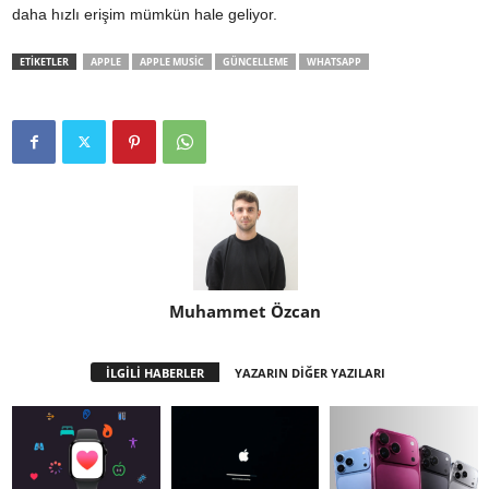
daha hızlı erişim mümkün hale geliyor.
ETİKETLER
APPLE
APPLE MUSIC
GÜNCELLEME
WHATSAPP
Muhammet Özcan
İLGİLİ HABERLER
YAZARIN DİĞER YAZILARI