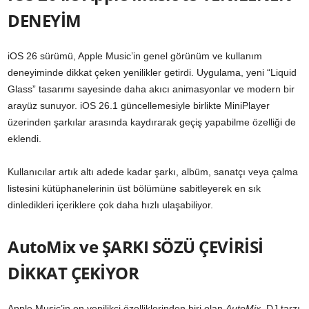
DENEYİM
iOS 26 sürümü, Apple Music’in genel görünüm ve kullanım
deneyiminde dikkat çeken yenilikler getirdi. Uygulama, yeni “Liquid
Glass” tasarımı sayesinde daha akıcı animasyonlar ve modern bir
arayüz sunuyor. iOS 26.1 güncellemesiyle birlikte MiniPlayer
üzerinden şarkılar arasında kaydırarak geçiş yapabilme özelliği de
eklendi.
Kullanıcılar artık altı adede kadar şarkı, albüm, sanatçı veya çalma
listesini kütüphanelerinin üst bölümüne sabitleyerek en sık
dinledikleri içeriklere çok daha hızlı ulaşabiliyor.
AutoMix ve ŞARKI SÖZÜ ÇEVİRİSİ
DİKKAT ÇEKİYOR
Apple Music’in en yenilikçi özelliklerinden biri olan
AutoMix
, DJ tarzı