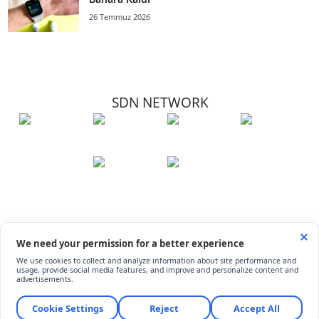
26 Temmuz 2026
SDN NETWORK
Hakkımızda
Künye
İletişim
Çerez Kullanımı
Soru-Cevap