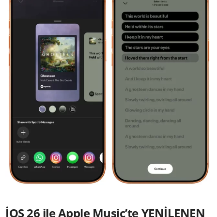
İOS 26 ile Apple Music’te YENİLENEN