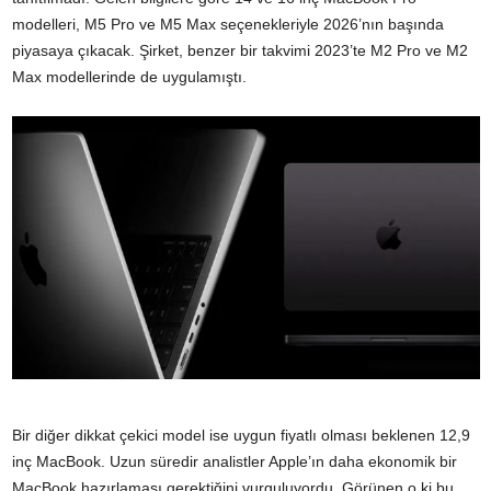
modelleri, M5 Pro ve M5 Max seçenekleriyle 2026’nın başında
piyasaya çıkacak. Şirket, benzer bir takvimi 2023’te M2 Pro ve M2
Max modellerinde de uygulamıştı.
Bir diğer dikkat çekici model ise uygun fiyatlı olması beklenen 12,9
inç MacBook. Uzun süredir analistler Apple’ın daha ekonomik bir
MacBook hazırlaması gerektiğini vurguluyordu. Görünen o ki bu