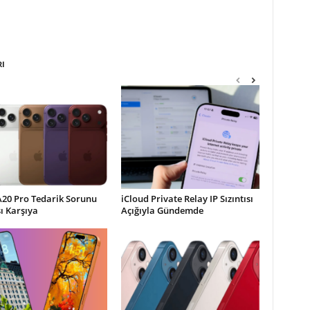
RI
A20 Pro Tedarik Sorunu
iCloud Private Relay IP Sızıntısı
şı Karşıya
Açığıyla Gündemde