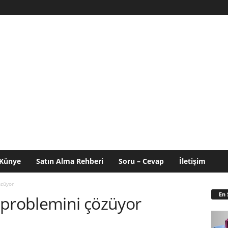
Künye
Satın Alma Rehberi
Soru – Cevap
İletişim
özüyor
En 
 problemini çözüyor