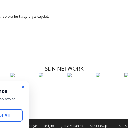
i sefere bu tarayıcıya kaydet.
SDN NETWORK
Hakkımızda
Künye
İletişim
Çerez Kullanımı
Soru-Cevap
©
Sh