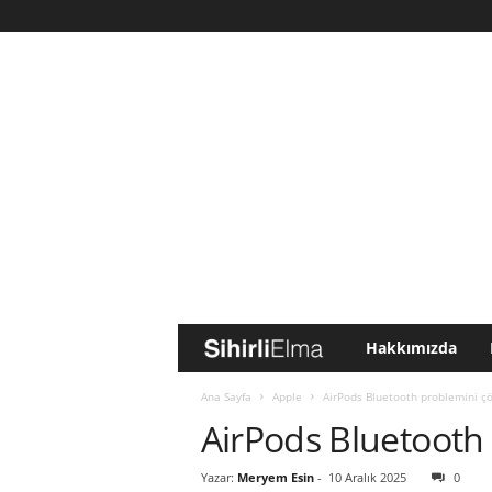
Hakkımızda
S
i
Ana Sayfa
Apple
AirPods Bluetooth problemini ç
AirPods Bluetooth
h
Yazar:
Meryem Esin
-
10 Aralık 2025
0
i