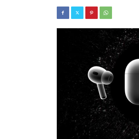
r
l
i
E
l
m
a