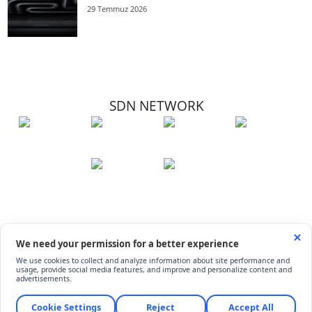
29 Temmuz 2026
SDN NETWORK
Hakkımızda
Künye
İletişim
Çerez Kullanımı
Soru-Cevap