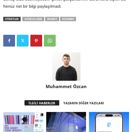
henüz net bir bilgi paylaşılmadı.
ETİKETLER
GÜNCELLEME
IROBOT
ROOMBA
Muhammet Özcan
İLGİLİ HABERLER
YAZARIN DİĞER YAZILARI