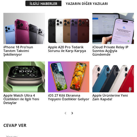
İLGİLİ HABERLER
YAZARIN DİĞER YAZILARI
iPhone 18 Pro’nun
Apple A20 Pro Tedarik
iCloud Private Relay IP
Tanıtım Takvimi
Sorunu ile Karşı Karşıya
Sızıntısı Açığıyla
Şekilleniyor
Gündemde
Apple Watch Ultra 4
iOS 27 Kilit Ekranına
Apple Ürünlerine Yeni
Özellikleri ile İlgili Yeni
Yepyeni Özellikler Geliyor
Zam Kapıda!
Detaylar
CEVAP VER