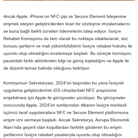
Ancak Apple, iPhone’un NFC çipi ve Secure Element bileşenine
erişmek isteyen geliştiricilerden ticari bir sözleşme imzalamalarını
ve buna bağlı belirli ücretleri ödemelerini talep ediyor. İsviçre
Rekabet Komisyonu da tam olarak bu noktaya odaklanarak, söz
konusu şartların ve mali yükümlülüklerin İsviçre rekabet hukuku ile
uyumlu olup olmadığını incelemeye başladı. Bu süreçte komisyon,
pazardaki farklı aktörlerden bilgi ve görüş topladığını ve Apple ile
de düzenli temas halinde olduğunu belirtiyor.
Komisyonun Sekretaryası, 2024’ün başından bu yana İsviçreli
uygulama geliştiricilerinin iOS cihazlardaki NFC arayüzüne
erişebilmesi için Apple ile görüşmeler yürütüyor. Bu görüşmeler
sonucunda Apple, 2024’ün sonlarından itibaren İsviçre merkezli
üçüncü taraf uygulamalara NFC ve Secure Element platformuna
erişim izni vermeye başladı. Ancak Sekretarya, Avrupa Ekonomik
Alanı’nda geçerli olan koşullardan farklılık gösteren bu erişim
şartlarının İsviçre rekabet yasalarıyla uyumlu olup olmadığını