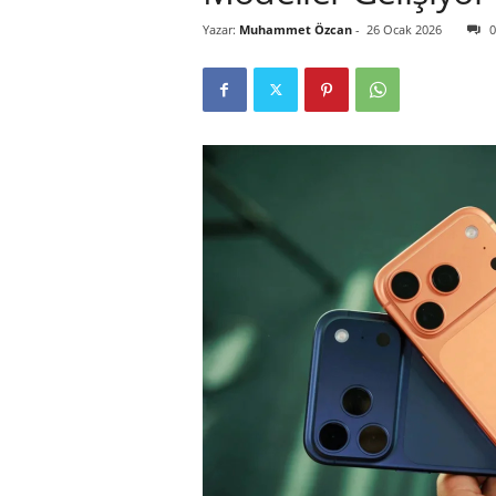
Yazar:
Muhammet Özcan
-
26 Ocak 2026
0
r
l
i
E
l
m
a