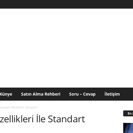
Künye
Satın Alma Rehberi
Soru – Cevap
İletişim
Standart Modeller Gelişiyor
En 
llikleri İle Standart