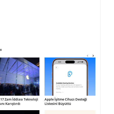
RI
17 Zam İddiası Teknoloji
Apple İşitme Cihazı Desteği
nı Karıştırdı
Listesini Büyüttü