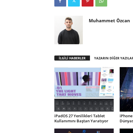
Muhammet Özcan
İLGİLİ HABERLER
YAZARIN DİĞER YAZILA
iPadOS 27 Yenilikleri Tablet
iPhone 
Kullanımını Baştan Yaratıyor
Dünyası