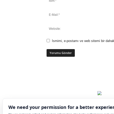
Ismimi, e-postamı ve web sitemi bir dahak