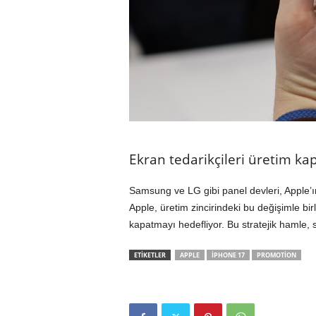
Ekran tedarikçileri üretim kap
Samsung ve LG gibi panel devleri, Apple’ın
Apple, üretim zincirindeki bu değişimle bir
kapatmayı hedefliyor. Bu stratejik hamle, s
ETİKETLER
APPLE
IPHONE 17
PROMOTION