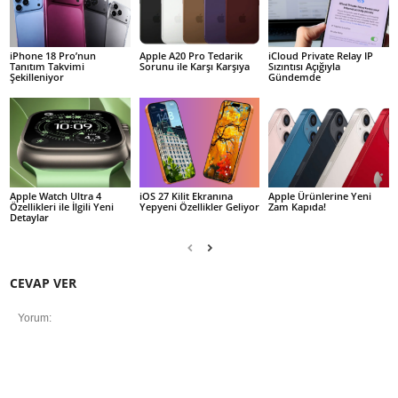
iPhone 18 Pro’nun
Apple A20 Pro Tedarik
iCloud Private Relay IP
Tanıtım Takvimi
Sorunu ile Karşı Karşıya
Sızıntısı Açığıyla
Şekilleniyor
Gündemde
Apple Watch Ultra 4
iOS 27 Kilit Ekranına
Apple Ürünlerine Yeni
Özellikleri ile İlgili Yeni
Yepyeni Özellikler Geliyor
Zam Kapıda!
Detaylar
CEVAP VER