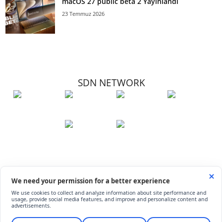
macOS 27 public beta 2 Yayınlandı
23 Temmuz 2026
SDN NETWORK
Hakkımızda
Künye
İletişim
Çerez Kullanımı
Soru-Cevap