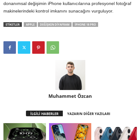
donanımsal değişimin iPhone kullanıcılarına profesyonel fotoğraf
makinelerindeki kontrol imkanını sunacağını vurguluyor.
ETİKETLER
APPLE
DEĞIŞKEN DIYAFRAM
IPHONE 18 PRO
Muhammet Özcan
İLGİLİ HABERLER
YAZARIN DİĞER YAZILARI