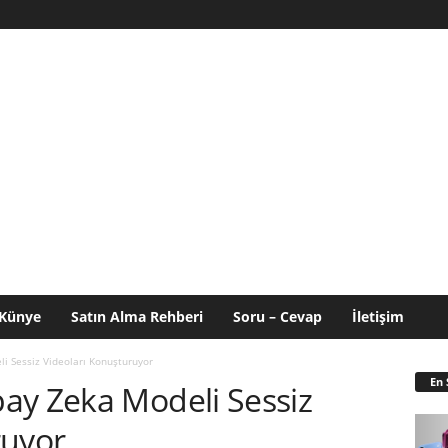
Künye
Satın Alma Rehberi
Soru – Cevap
İletişim
i Sessiz Videoları Konuşturuyor
En 
ay Zeka Modeli Sessiz
ruyor