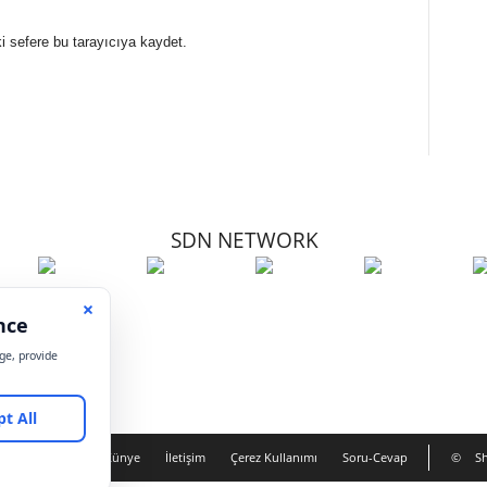
i sefere bu tarayıcıya kaydet.
SDN NETWORK
Hakkımızda
Künye
İletişim
Çerez Kullanımı
Soru-Cevap
©
Sh