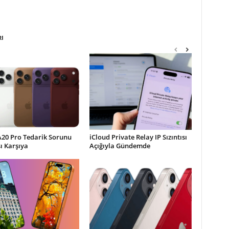
RI
A20 Pro Tedarik Sorunu
iCloud Private Relay IP Sızıntısı
şı Karşıya
Açığıyla Gündemde