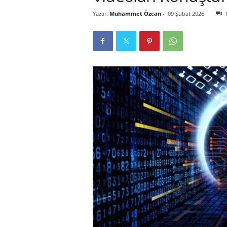
Yazar:
Muhammet Özcan
-
09 Şubat 2026
r
l
i
E
l
m
a