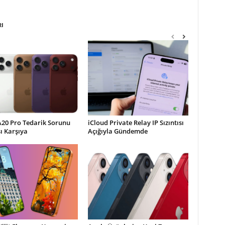
RI
A20 Pro Tedarik Sorunu
iCloud Private Relay IP Sızıntısı
şı Karşıya
Açığıyla Gündemde