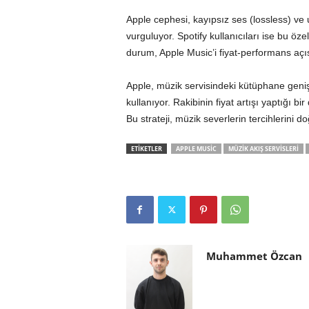
Apple cephesi, kayıpsız ses (lossless) ve 
vurguluyor. Spotify kullanıcıları ise bu özel
durum, Apple Music’i fiyat-performans açıs
Apple, müzik servisindeki kütüphane genişli
kullanıyor. Rakibinin fiyat artışı yaptığı b
Bu strateji, müzik severlerin tercihlerini do
ETİKETLER
APPLE MUSIC
MÜZIK AKIŞ SERVISLERI
Muhammet Özcan