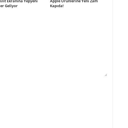
Kilit Ekranına Yepyeni
Apple Ürünlerine Yeni Zam
ler Geliyor
Kapıda!