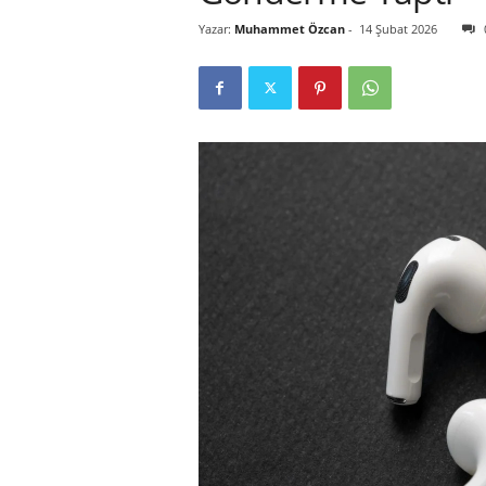
Yazar:
Muhammet Özcan
-
14 Şubat 2026
r
l
i
E
l
m
a