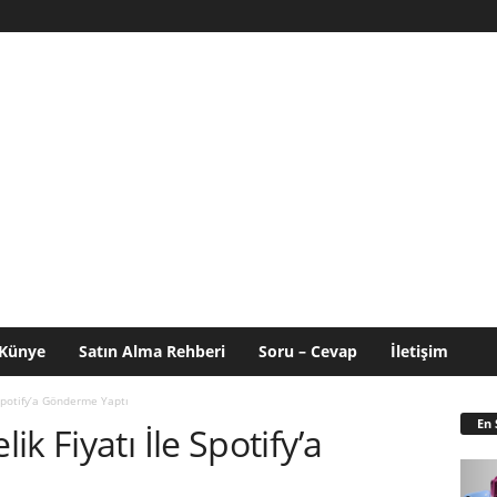
Künye
Satın Alma Rehberi
Soru – Cevap
İletişim
Spotify’a Gönderme Yaptı
En 
k Fiyatı İle Spotify’a