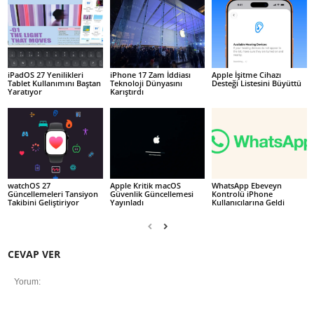
iPadOS 27 Yenilikleri
iPhone 17 Zam İddiası
Apple İşitme Cihazı
Tablet Kullanımını Baştan
Teknoloji Dünyasını
Desteği Listesini Büyüttü
Yaratıyor
Karıştırdı
watchOS 27
Apple Kritik macOS
WhatsApp Ebeveyn
Güncellemeleri Tansiyon
Güvenlik Güncellemesi
Kontrolü iPhone
Takibini Geliştiriyor
Yayınladı
Kullanıcılarına Geldi
CEVAP VER