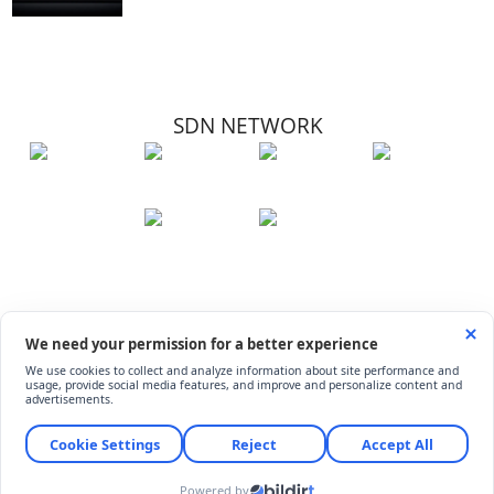
SDN NETWORK
Hakkımızda
Künye
İletişim
Çerez Kullanımı
Soru-Cevap
©
ShiftDelete.Net