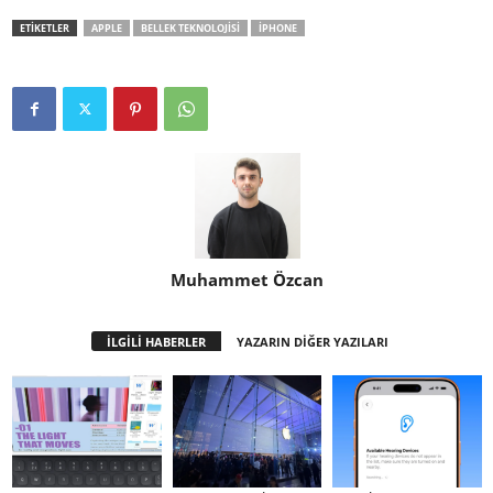
ETİKETLER
APPLE
BELLEK TEKNOLOJISI
IPHONE
Muhammet Özcan
İLGİLİ HABERLER
YAZARIN DİĞER YAZILARI