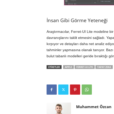
İnsan Gibi Görme Yeteneği
Araştırmacılar, Ferret-UI Lite modeline b
davranışlarını taklit etmesini sağladı. Ya
kırpıyor ve detayları daha net analiz edi
tahminler yapmasına olanak tanıyor. Bazı
bulut tabanlı modelleri geride bıraktığı gö
ETİKETLER
APPLE
FERRET-UI LITE
YAPAY ZEKA
Muhammet Özcan