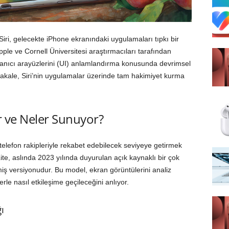
Siri, gelecekte iPhone ekranındaki uygulamaları tıpkı bir
pple ve Cornell Üniversitesi araştırmacıları tarafından
llanıcı arayüzlerini (UI) anlamlandırma konusunda devrimsel
 makale, Siri’nin uygulamalar üzerinde tam hakimiyet kurma
ir ve Neler Sunuyor?
 telefon rakipleriyle rekabet edebilecek seviyeye getirmek
 Lite, aslında 2023 yılında duyurulan açık kaynaklı bir çok
miş versiyonudur. Bu model, ekran görüntülerini analiz
rle nasıl etkileşime geçileceğini anlıyor.
ı