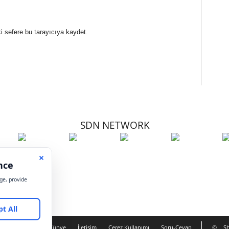
i sefere bu tarayıcıya kaydet.
SDN NETWORK
Hakkımızda
Künye
İletişim
Çerez Kullanımı
Soru-Cevap
©
Sh