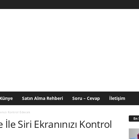
Künye
Satın Alma Rehberi
Soru – Cevap
İletişim
anınızı Kontrol Edecek
En 
 İle Siri Ekranınızı Kontrol