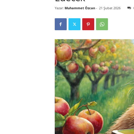
Yazar:
Muhammet Özcan
-
21 Şubat 2026
r
l
i
E
l
m
a