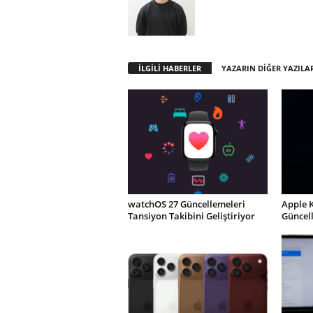
İLGİLİ HABERLER
YAZARIN DİĞER YAZILA
watchOS 27 Güncellemeleri
Apple 
Tansiyon Takibini Geliştiriyor
Güncel