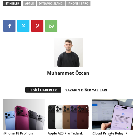
ETİKETLER
APPLE
DYNAMIC ISLAND
IPHONE 18 PRO
Muhammet Özcan
İLGİLİ HABERLER
YAZARIN DİĞER YAZILARI
iPhone 18 Pro’nun
Apple A20 Pro Tedarik
iCloud Private Relay IP