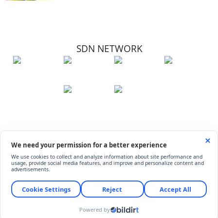
SDN NETWORK
Hakkımızda
Künye
İletişim
Çerez Kullanımı
Soru-Cevap
©
ShiftDelete.Net