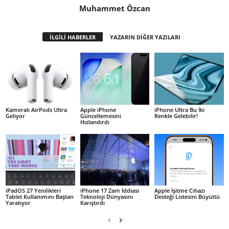
Muhammet Özcan
İLGİLİ HABERLER
YAZARIN DİĞER YAZILARI
Kameralı AirPods Ultra
Apple iPhone
iPhone Ultra Bu İki
Geliyor
Güncellemesini
Renkle Gelebilir!
Hızlandırdı
iPadOS 27 Yenilikleri
iPhone 17 Zam İddiası
Apple İşitme Cihazı
Tablet Kullanımını Baştan
Teknoloji Dünyasını
Desteği Listesini Büyüttü
Yaratıyor
Karıştırdı