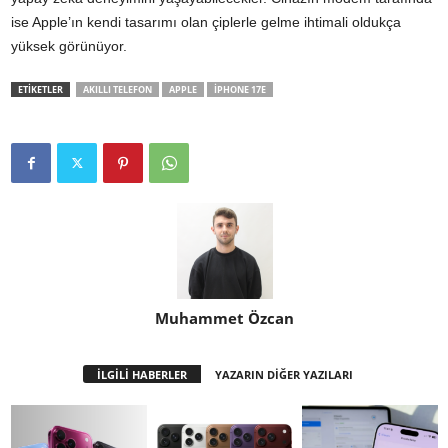
ise Apple’ın kendi tasarımı olan çiplerle gelme ihtimali oldukça
yüksek görünüyor.
ETİKETLER
AKILLI TELEFON
APPLE
IPHONE 17E
Muhammet Özcan
İLGİLİ HABERLER
YAZARIN DİĞER YAZILARI