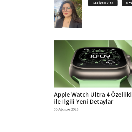
643 İçerikler
0 Y
r
l
i
E
l
m
a
Apple Watch Ultra 4 Özellikl
ile İlgili Yeni Detaylar
05 Ağustos 2026