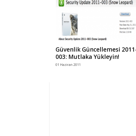
r
l
i
Güvenlik Güncellemesi 2011
E
003: Mutlaka Yükleyin!
01 Haziran 2011
l
m
a