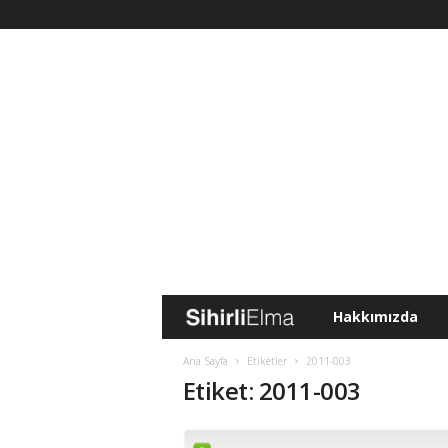
Hakkımızda
S
i
Ana Sayfa
Etiketler
2011-003
Etiket: 2011-003
h
i