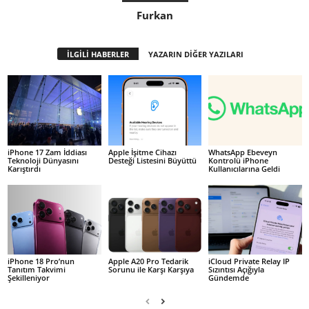
Furkan
İLGİLİ HABERLER
YAZARIN DİĞER YAZILARI
iPhone 17 Zam İddiası
Apple İşitme Cihazı
WhatsApp Ebeveyn
Teknoloji Dünyasını
Desteği Listesini Büyüttü
Kontrolü iPhone
Karıştırdı
Kullanıcılarına Geldi
iPhone 18 Pro’nun
Apple A20 Pro Tedarik
iCloud Private Relay IP
Tanıtım Takvimi
Sorunu ile Karşı Karşıya
Sızıntısı Açığıyla
Şekilleniyor
Gündemde