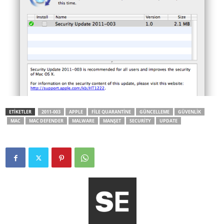
ETİKETLER
2011-003
APPLE
FILE QUARANTINE
GÜNCELLEME
GÜVENLIK
MAC
MAC DEFENDER
MALWARE
MANŞET
SECURITY
UPDATE