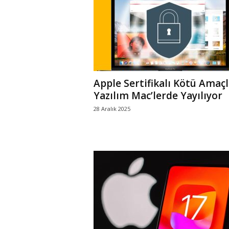
r
l
i
Apple Sertifikalı Kötü Amaçl
E
Yazılım Mac’lerde Yayılıyor
28 Aralık 2025
l
m
a