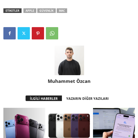
ETİKETLER
APPLE
GÜVENLIK
MAC
Muhammet Özcan
İLGİLİ HABERLER
YAZARIN DİĞER YAZILARI