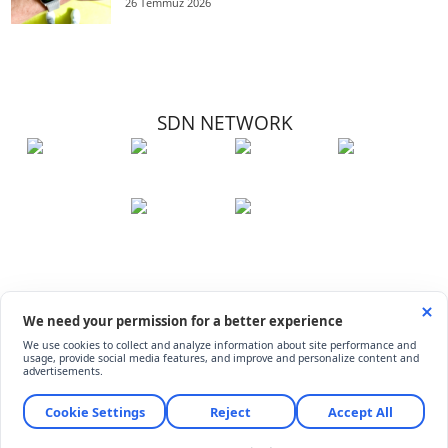
26 Temmuz 2026
SDN NETWORK
Hakkımızda
Künye
İletişim
Çerez Kullanımı
Soru-Cevap
©
ShiftDelete.Net