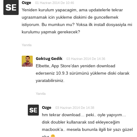
Ozge
01 Haziran 2014 De 10:46
Yeniden kurulum yapacagim, ama updatelerle tekrar
ugrasmamak icin yukleme diskimi de guncellemek
istiyorum. Bu mumkun mu? Yoksa ilk install dosyasiyla mi
kurulumu yapmak gerekecek?
Yanıtla
Goktug Gedik
03 Haziran 2014 De 14:36
Elbette, App Store’dan yeniden download
ederseniz 10.9.3 sürümünü yükleme diski olarak
yaratabilirsiniz.
Yanıtla
Ozge
03 Haziran 2014 De 14:38
hm tekrar download… peki.. oyle yapıyım…
disk doubler kullanarak ssd ekleyeceğim
macbook’a.. mesela bununla ilgili bir yazı güzel
olur