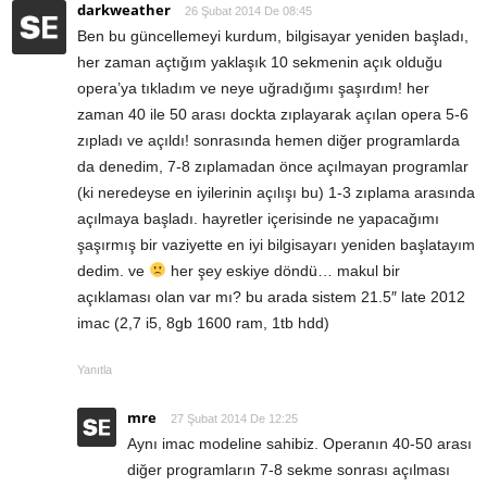
darkweather
26 Şubat 2014 De 08:45
Ben bu güncellemeyi kurdum, bilgisayar yeniden başladı,
her zaman açtığım yaklaşık 10 sekmenin açık olduğu
opera’ya tıkladım ve neye uğradığımı şaşırdım! her
zaman 40 ile 50 arası dockta zıplayarak açılan opera 5-6
zıpladı ve açıldı! sonrasında hemen diğer programlarda
da denedim, 7-8 zıplamadan önce açılmayan programlar
(ki neredeyse en iyilerinin açılışı bu) 1-3 zıplama arasında
açılmaya başladı. hayretler içerisinde ne yapacağımı
şaşırmış bir vaziyette en iyi bilgisayarı yeniden başlatayım
dedim. ve
her şey eskiye döndü… makul bir
açıklaması olan var mı? bu arada sistem 21.5″ late 2012
imac (2,7 i5, 8gb 1600 ram, 1tb hdd)
Yanıtla
mre
27 Şubat 2014 De 12:25
Aynı imac modeline sahibiz. Operanın 40-50 arası
diğer programların 7-8 sekme sonrası açılması