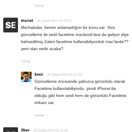
Yanıtla
murat
26 Şubat 2014 De 09:52
Merhabalar, benim anlamadığım bir konu var. Yeni
güncelleme ile sesli facetime macbook’lara da geliyor diye
bahsedilmiş.Zaten facetime kullanabiliyorduk mac’larde??
yeni olan nedir acaba?
Yanıtla
Emir
26 Şubat 2014 De 12:20
Güncelleme öncesinde yalnızca görüntülü olarak
Facetime kullanılabiliyordu, şimdi iPhone’da
olduğu gibi hem sesli hem de görüntülü Facetime
imkanı var.
Yanıtla
ilker
26 Şubat 2014 De 11:56