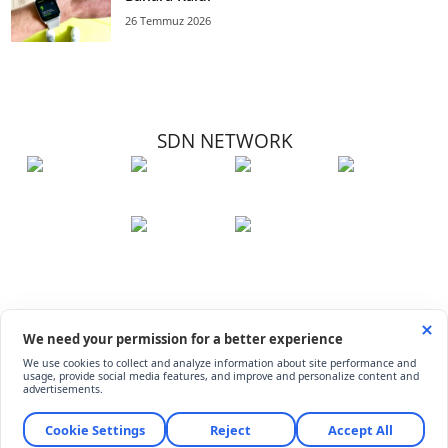
26 Temmuz 2026
SDN NETWORK
Hakkımızda
Künye
İletişim
Çerez Kullanımı
Soru-Cevap