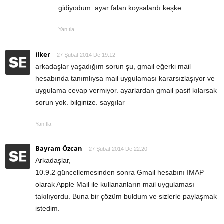
gidiyodum. ayar falan koysalardı keşke
Yanıtla
ilker
27 Şubat 2014 De 19:12
arkadaşlar yaşadığım sorun şu, gmail eğerki mail
hesabında tanımlıysa mail uygulaması kararsızlaşıyor ve
uygulama cevap vermiyor. ayarlardan gmail pasif kılarsak
sorun yok. bilginize. saygılar
Yanıtla
Bayram Özcan
27 Şubat 2014 De 22:20
Arkadaşlar,
10.9.2 güncellemesinden sonra Gmail hesabını IMAP
olarak Apple Mail ile kullananların mail uygulaması
takılıyordu. Buna bir çözüm buldum ve sizlerle paylaşmak
istedim.