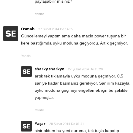
paylaşabilir misiniz?
Yanıtla
Osmab
27 Şubat 2014 De 14:35
Güncellemeyi yaptım ama daha macin power tuşuna bir
kere bastığımda uyku moduna geçiyordu. Artık geçmiyor.
Yanıtla
sharky sharkyx
27 Şubat 2014 De 15:20
artık tek tıklamayla uyku moduna geçmiyor. 0,5
saniye kadar basmanız gerekiyor. Sanırım kazayla
uyku moduna geçmeyi engellemek için bu şekilde
yapmışlar.
Yanıtla
Yaşar
28 Şubat 2014 De 01:41
sinir oldum bu yeni duruma, tek tuşla kapatıp