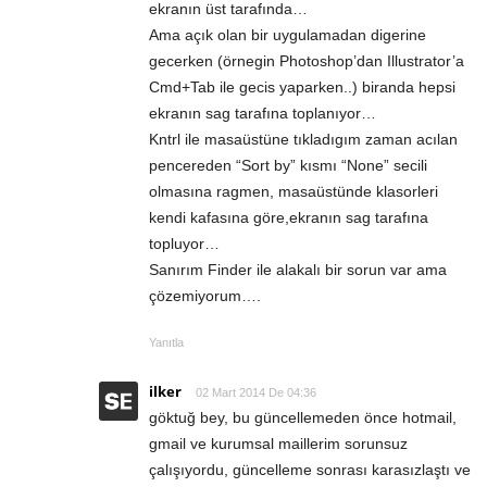
ekranın üst tarafında…
Ama açık olan bir uygulamadan digerine
gecerken (örnegin Photoshop’dan Illustrator’a
Cmd+Tab ile gecis yaparken..) biranda hepsi
ekranın sag tarafına toplanıyor…
Kntrl ile masaüstüne tıkladıgım zaman acılan
pencereden “Sort by” kısmı “None” secili
olmasına ragmen, masaüstünde klasorleri
kendi kafasına göre,ekranın sag tarafına
topluyor…
Sanırım Finder ile alakalı bir sorun var ama
çözemiyorum….
Yanıtla
ilker
02 Mart 2014 De 04:36
göktuğ bey, bu güncellemeden önce hotmail,
gmail ve kurumsal maillerim sorunsuz
çalışıyordu, güncelleme sonrası karasızlaştı ve