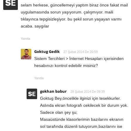
selam herkese, güncellemeyi yaptım biraz önce fakat mail
uygulamasında sorun yaşıyorum. çalışmıyor. maili
tıklayınca tepgisizleşiyor. bu şekil sorun yaşayan varmı
acaba. saygılar
Yanıtla
Goktug Gedik
27 Şubat 2014 De 20:59
Sistem Tercihleri > İnternet Hesapları içerisinden
hesabınızı kontrol edebilir misiniz?
Yanıtla
gokhan babur
28 Şubat 2014 De 09:39
Goktug Bey,öncelikle ilginizi için tesekkurler.
Aslında ekran fotografı cekilecek bir durum yok.
Sadece olan şey şu;
Masaüstünde klasorlerimin bazılarını ekranın
sol tarafında düzenli tutuyorum,bazılarını ise