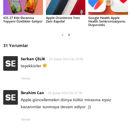
iOS 27 Kilit Ekranına
Apple Ürünlerine Yeni
Google Health Apple
Yepyeni Özellikler Geliyor
Zam Kapıda!
Health Senkronizasyonu
Duyuruldu
31 Yorumlar
Serkan ÇELİK
25 Şubat 2014 De 23:56
teşekkürler
Yanıtla
İbrahim Can
26 Şubat 2014 De 07:36
Apple güncellemeleri dünya kültür mirasına eşsiz
kazanımlar sunmaya devam ediyor :))
Yanıtla