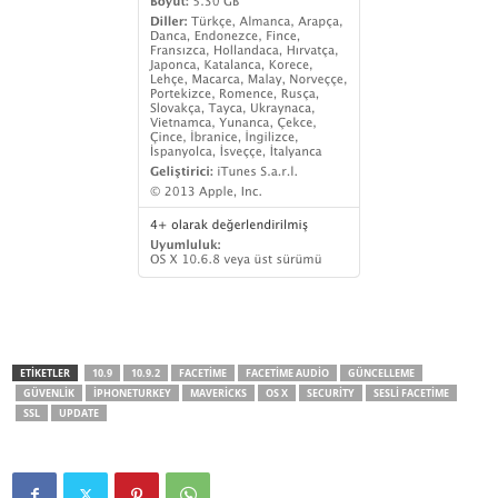
ETİKETLER
10.9
10.9.2
FACETIME
FACETIME AUDIO
GÜNCELLEME
GÜVENLIK
IPHONETURKEY
MAVERICKS
OS X
SECURITY
SESLI FACETIME
SSL
UPDATE