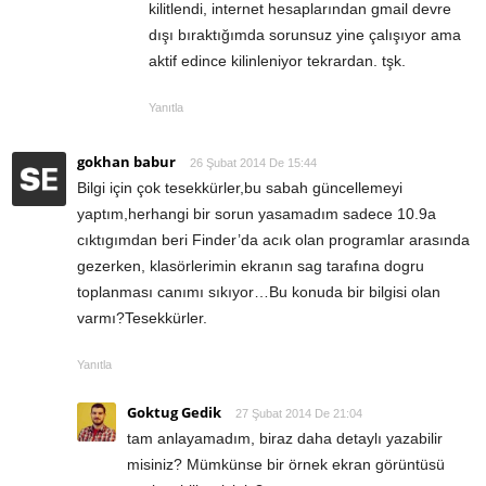
kilitlendi, internet hesaplarından gmail devre
dışı bıraktığımda sorunsuz yine çalışıyor ama
aktif edince kilinleniyor tekrardan. tşk.
Yanıtla
gokhan babur
26 Şubat 2014 De 15:44
Bilgi için çok tesekkürler,bu sabah güncellemeyi
yaptım,herhangi bir sorun yasamadım sadece 10.9a
cıktıgımdan beri Finder’da acık olan programlar arasında
gezerken, klasörlerimin ekranın sag tarafına dogru
toplanması canımı sıkıyor…Bu konuda bir bilgisi olan
varmı?Tesekkürler.
Yanıtla
Goktug Gedik
27 Şubat 2014 De 21:04
tam anlayamadım, biraz daha detaylı yazabilir
misiniz? Mümkünse bir örnek ekran görüntüsü