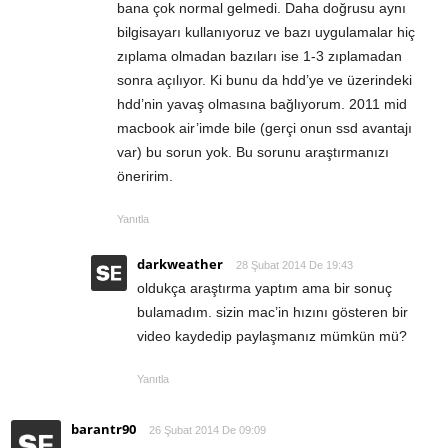
bana çok normal gelmedi. Daha doğrusu aynı
bilgisayarı kullanıyoruz ve bazı uygulamalar hiç
zıplama olmadan bazıları ise 1-3 zıplamadan
sonra açılıyor. Ki bunu da hdd’ye ve üzerindeki
hdd’nin yavaş olmasına bağlıyorum. 2011 mid
macbook air’imde bile (gerçi onun ssd avantajı
var) bu sorun yok. Bu sorunu araştırmanızı
öneririm.
Yanıtla
darkweather
28 Şubat 2014 De 19:43
oldukça araştırma yaptım ama bir sonuç
bulamadım. sizin mac’in hızını gösteren bir
video kaydedip paylaşmanız mümkün mü?
Yanıtla
barantr90
26 Şubat 2014 De 09:09