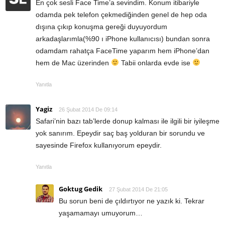
En çok sesli Face Time’a sevindim. Konum itibariyle
odamda pek telefon çekmediğinden genel de hep oda
dışına çıkıp konuşma gereği duyuyordum
arkadaşlarımla(%90 ı iPhone kullanıcısı) bundan sonra
odamdam rahatça FaceTime yaparım hem iPhone’dan
hem de Mac üzerinden
Tabii onlarda evde ise
Yanıtla
Yagiz
26 Şubat 2014 De 09:14
Safari’nin bazı tab’lerde donup kalması ile ilgili bir iyileşme
yok sanırım. Epeydir saç baş yolduran bir sorundu ve
sayesinde Firefox kullanıyorum epeydir.
Yanıtla
Goktug Gedik
27 Şubat 2014 De 21:05
Bu sorun beni de çıldırtıyor ne yazık ki. Tekrar
yaşamamayı umuyorum…