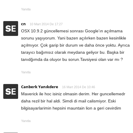
Yanıtla
cn
10 Mart 2014 De 17:27
OSX 10.9.2 güncellemesi sonrası Google’ın açılmama
sorunu yaşıyorum. Yani bazen açılırken bazen kesinlikle
açılmıyor. Çok garip bir durum ve daha önce yoktu. Ayrıca
tarayıcı bağımsız olarak meydana geliyor bu. Başka bir
tanıdğımda da oluyor bu sorun.Tavsiyesi olan var mı ?
Yanıtla
Canberk Yanıkdere
16 Mart 2014 De 10:46
Maverick ile hoc isiniz olmasin derim. Her guncellemedr
daha rezil bir hal aldi. Simdi di mail calismiyor. Eski
bilgisayarlarimin hepsini mauntain lion a geri cevirdim
Yanıtla