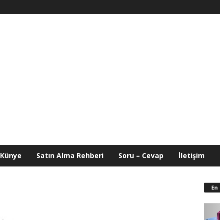
Künye
Satın Alma Rehberi
Soru – Cevap
İletişim
En