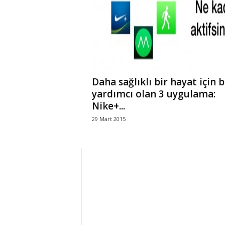
r
l
i
Daha sağlıklı bir hayat için b
E
yardımcı olan 3 uygulama:
Nike+...
l
29 Mart 2015
m
a