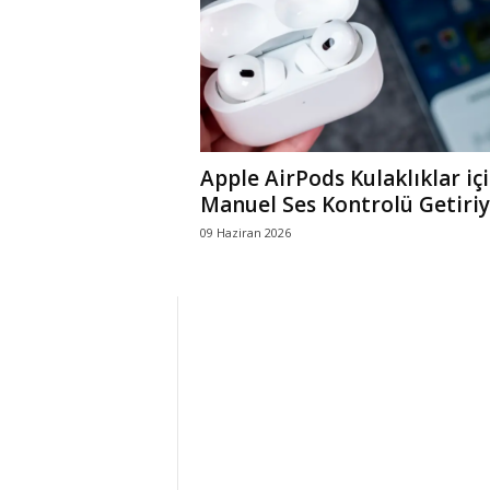
r
l
i
Apple AirPods Kulaklıklar iç
E
Manuel Ses Kontrolü Getiri
09 Haziran 2026
l
m
a