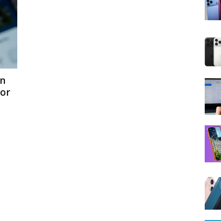
in
yor