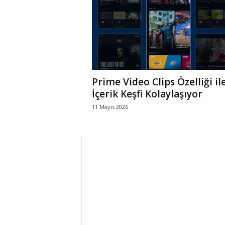
r
l
i
Prime Video Clips Özelliği il
E
İçerik Keşfi Kolaylaşıyor
11 Mayıs 2026
l
m
a