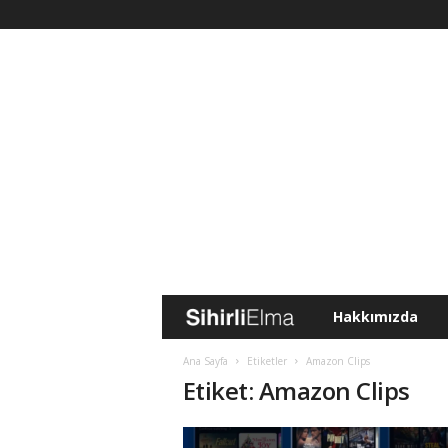
Hakkımızda
S
i
Ana Sayfa
Etiketler
Amazon Clips
Etiket: Amazon Clips
h
i