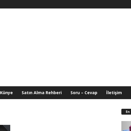
Künye
Satın Alma Rehberi
Soru – Cevap
İletişim
En