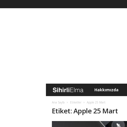
Hakkımızda
S
i
Ana Sayfa
Etiketler
Apple 25 Mart
Etiket: Apple 25 Mart
h
i