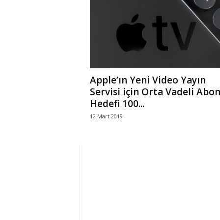
r
l
i
Apple’ın Yeni Video Yayın
E
Servisi için Orta Vadeli Abon
Hedefi 100...
l
12 Mart 2019
m
a