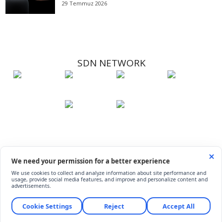
29 Temmuz 2026
SDN NETWORK
Hakkımızda
Künye
İletişim
Çerez Kullanımı
Soru-Cevap
©
ShiftDelete.Net