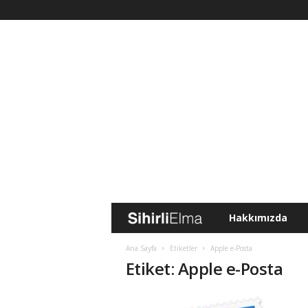
Hakkımızda
S
i
Ana Sayfa
Etiketler
Apple e-Posta
Etiket: Apple e-Posta
h
i