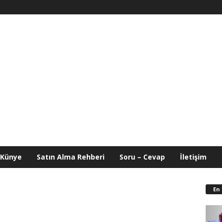
Künye
Satın Alma Rehberi
Soru – Cevap
İletişim
En