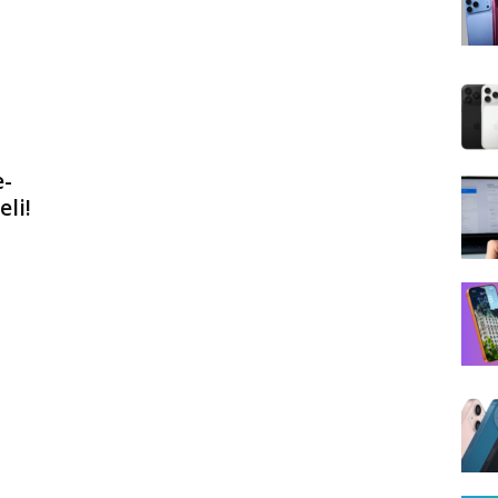
e-
li!