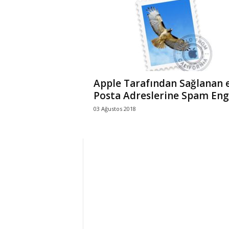
r
l
i
Apple Tarafından Sağlanan 
E
Posta Adreslerine Spam Enge
03 Ağustos 2018
l
m
a