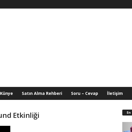
Künye
Satın Alma Rehberi
Soru – Cevap
İletişim
En
und Etkinliği