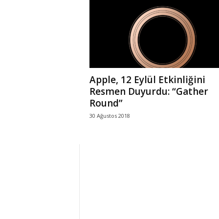
r
l
i
Apple, 12 Eylül Etkinliğini
E
Resmen Duyurdu: “Gather
Round”
l
30 Ağustos 2018
m
a