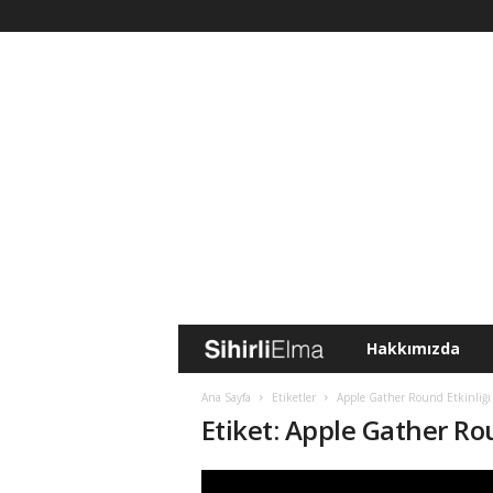
Hakkımızda
S
i
Ana Sayfa
Etiketler
Apple Gather Round Etkinliği
Etiket: Apple Gather Ro
h
i