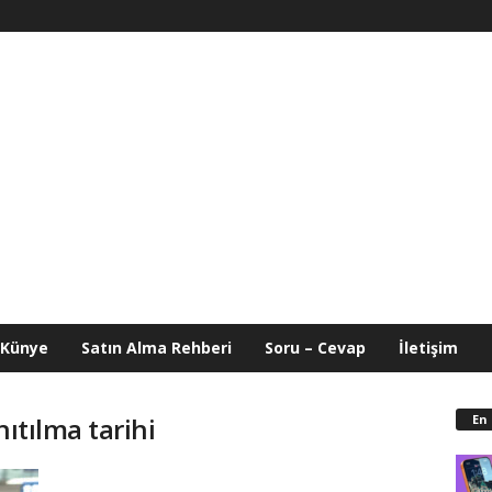
Künye
Satın Alma Rehberi
Soru – Cevap
İletişim
En
nıtılma tarihi