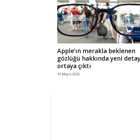
r
l
i
Apple’ın merakla beklenen
E
gözlüğü hakkında yeni detay
ortaya çıktı
l
19 Mayıs 2020
m
a