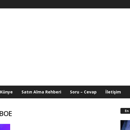
Künye
Satın Alma Rehberi
Soru – Cevap
İletişim
En
 BOE