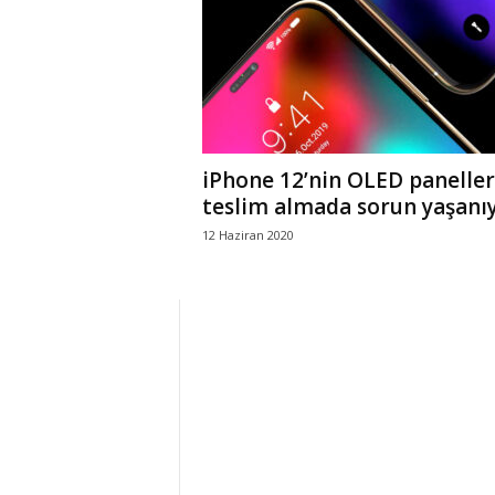
r
l
i
iPhone 12’nin OLED paneller
E
teslim almada sorun yaşanı
12 Haziran 2020
l
m
a