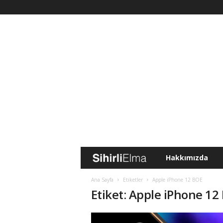
Hakkımızda
S
i
Ana Sayfa
Etiketler
Apple iPhone 12 BOE
Etiket: Apple iPhone 12
h
i