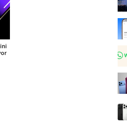
ini
yor