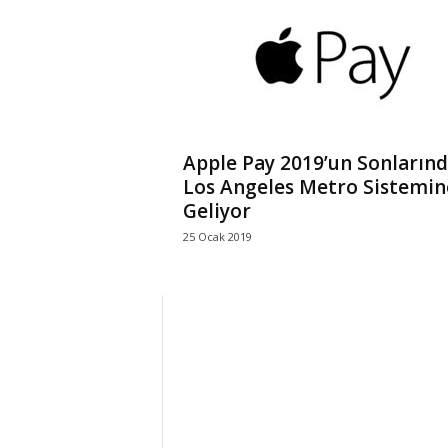
r
l
i
Apple Pay 2019’un Sonların
E
Los Angeles Metro Sistemin
Geliyor
l
25 Ocak 2019
m
a