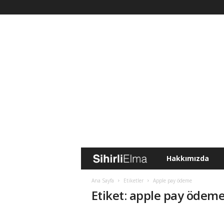
Hakkımızda
S
i
Ana Sayfa
Etiketler
Apple pay ödeme
Etiket: apple pay ödem
h
i