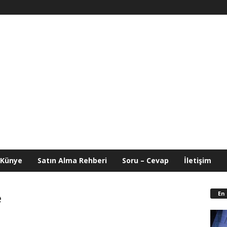
Künye
Satın Alma Rehberi
Soru – Cevap
İletişim
En
e