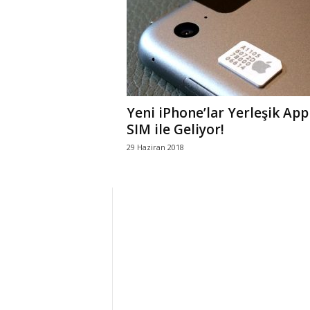
r
l
i
Yeni iPhone’lar Yerleşik App
E
SIM ile Geliyor!
29 Haziran 2018
l
m
a