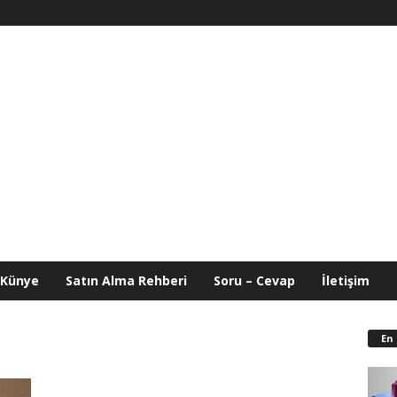
Künye
Satın Alma Rehberi
Soru – Cevap
İletişim
En