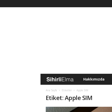
Hakkımızda
S
i
Ana Sayfa
Etiketler
Apple SIM
Etiket: Apple SIM
h
i