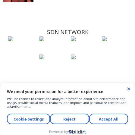
SDN NETWORK
Hakkımızda
Künye
İletişim
Çerez Kullanımı
Soru-Cevap
©
ShiftDelete.Net