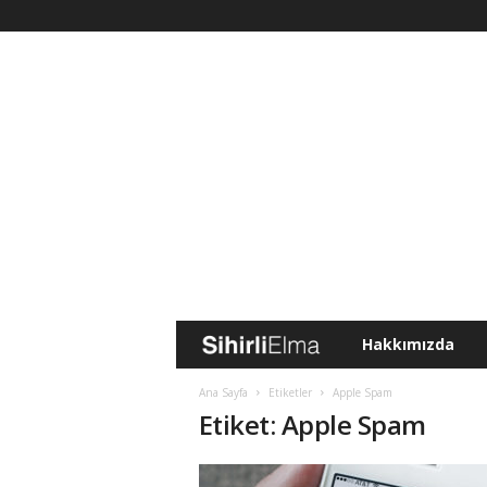
Hakkımızda
S
i
Ana Sayfa
Etiketler
Apple Spam
Etiket: Apple Spam
h
i