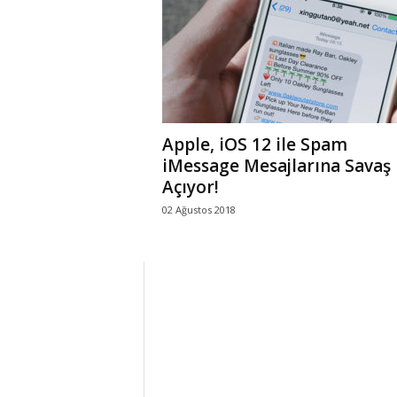
r
l
i
Apple, iOS 12 ile Spam
E
iMessage Mesajlarına Savaş
Açıyor!
l
02 Ağustos 2018
m
a