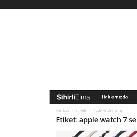
Hakkımızda
S
i
Ana Sayfa
Etiketler
Apple watch 7 series
Etiket: apple watch 7 se
h
i