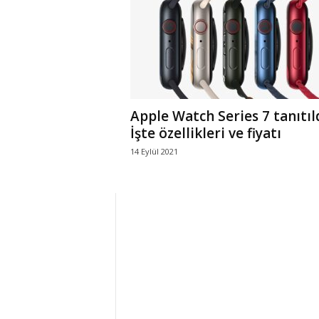
r
l
i
Apple Watch Series 7 tanıtıld
E
İşte özellikleri ve fiyatı
14 Eylül 2021
l
m
a