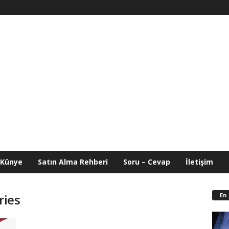
Künye
Satın Alma Rehberi
Soru – Cevap
İletişim
En
ries