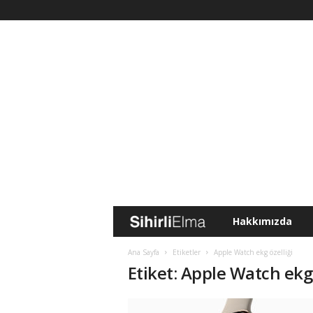
Hakkımızda
S
i
Ana Sayfa
Etiketler
Apple Watch ekg özelliği
Etiket: Apple Watch ekg 
h
i