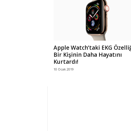
r
l
i
Apple Watch’taki EKG Özelli
E
Bir Kişinin Daha Hayatını
Kurtardı!
l
10 Ocak 2019
m
a