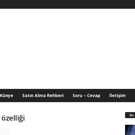
Künye
Satın Alma Rehberi
Soru – Cevap
İletişim
En
özelliği