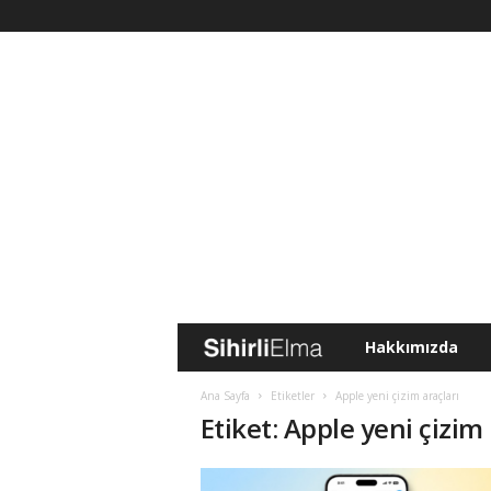
Hakkımızda
S
i
Ana Sayfa
Etiketler
Apple yeni çizim araçları
Etiket: Apple yeni çizim 
h
i