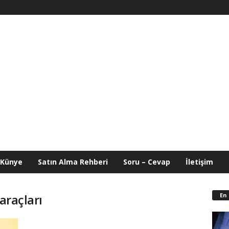
Künye
Satın Alma Rehberi
Soru – Cevap
İletişim
En
araçları