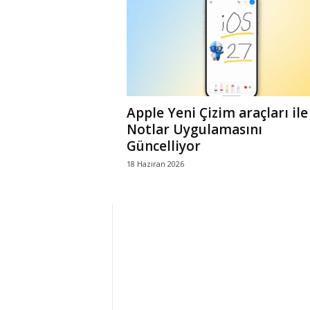
r
l
i
Apple Yeni Çizim araçları ile
E
Notlar Uygulamasını
Güncelliyor
l
18 Haziran 2026
m
a