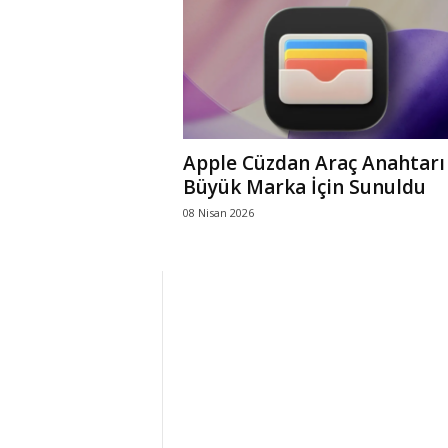
r
l
i
Apple Cüzdan Araç Anahtarı 
E
Büyük Marka İçin Sunuldu
08 Nisan 2026
l
m
a