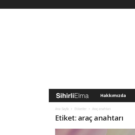
Hakkımızda
S
i
Ana Sayfa
Etiketler
Araç anahtarı
Etiket: araç anahtarı
h
i