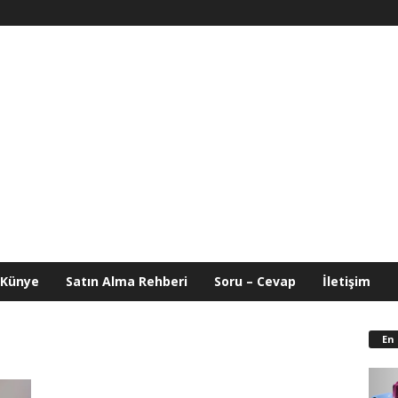
Künye
Satın Alma Rehberi
Soru – Cevap
İletişim
En