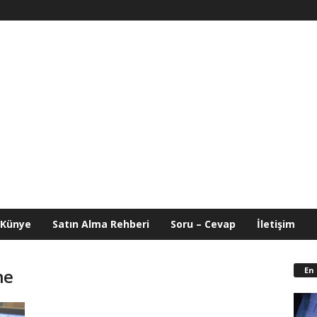
Künye
Satın Alma Rehberi
Soru – Cevap
İletişim
En
ne