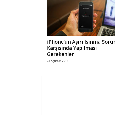
r
l
i
iPhone’un Aşırı Isınma Soru
E
Karşısında Yapılması
Gerekenler
l
23 Ağustos 2018
m
a