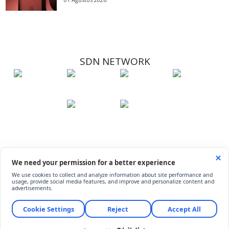
SDN NETWORK
Hakkımızda
Künye
İletişim
Çerez Kullanımı
Soru-Cevap
©
ShiftDelete.Net