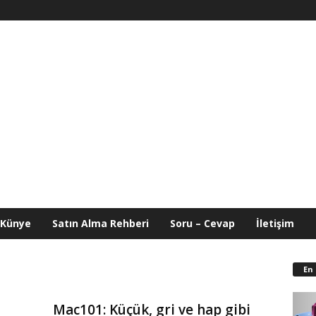
Künye
Satın Alma Rehberi
Soru – Cevap
İletişim
En
Mac101: Küçük, gri ve hap gibi