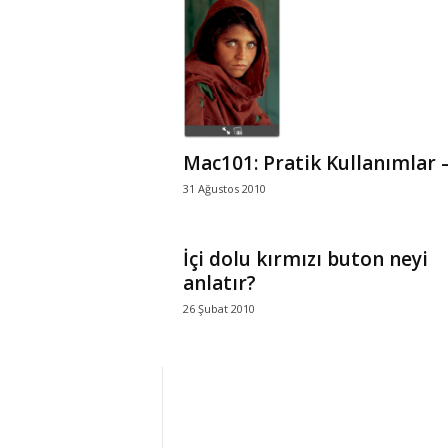
r
l
i
Mac101: Pratik Kullanımlar –
E
31 Ağustos 2010
l
İçi dolu kırmızı buton neyi
m
anlatır?
a
26 Şubat 2010