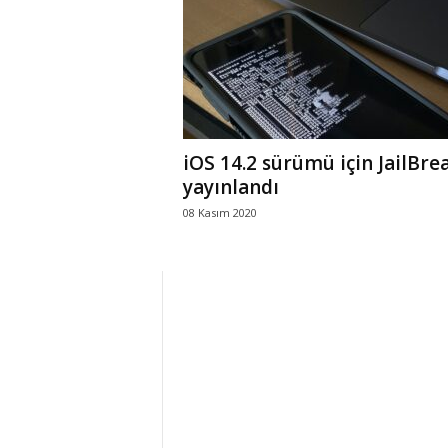
r
l
i
iOS 14.2 sürümü için JailBre
E
yayınlandı
08 Kasım 2020
l
m
a