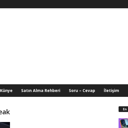
Künye
Satın Alma Rehberi
Soru – Cevap
İletişim
En
reak