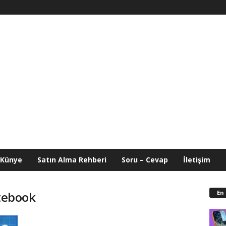
Künye
Satın Alma Rehberi
Soru – Cevap
İletişim
En
otebook