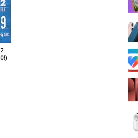
12
0!)