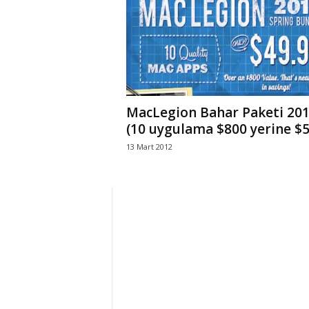
r
l
i
MacLegion Bahar Paketi 20
E
(10 uygulama $800 yerine $5
13 Mart 2012
l
m
a